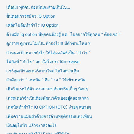
h
เตือน!! ทุกคน ก่อนมันจะสายเกินไป…
f
ขั้นตอนการสมัคร IQ Option
o
เคล็ดไม่ลับทำกำไร IQ Option
r
ด้านมืด iq option ที่ทุกคนต้องรู้ แต่…ไม่อยากให้ทุกคน ” ต้องเจอ “
:
ดูกราฟ ดูเทรน ไม่เป็น ทำยังไง!!! มีตัวช่วยไหม ?
กำหนดเป้าหมายยังไง ให้ได้ผลลัพธ์เป็น “ กำไร ”
โฟกัสที่ “ กำไร ” อย่าใส่ใจประวัติการเทรด
แชร์จุดเข้าออเดอร์แบบใหม่ ไฉไลกว่าเดิม
สำคัญกว่า “ เทคนิค ” คือ “ รอ ” ให้เข้าเทคนิค
เพิ่มวินเรทให้ตัวเองสบายๆ ด้วยทริคเล็กๆ น้อยๆ
เทรดเดอร์จำเป็นต้องพัฒนาตัวเองอยู่ตลอดเวลา
เทคนิคทำกำไร IQ OPTION (OTC) ง่ายๆ สบายๆ
เพิ่มความแม่นยำด้วยการอ่านพฤติกรรมแท่งเทียน
เงินอยู่ในหัว แล้วจะกลัวอะไร