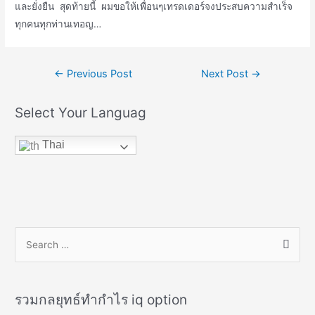
และยั่งยืน สุดท้ายนี้ ผมขอให้เพื่อนๆเทรดเดอร์จงประสบความสำเร็จ
ทุกคนทุกท่านเทอญ…
Post
←
Previous Post
Next Post
→
navigation
Select Your Languag
Thai
S
e
a
r
รวมกลยุทธ์ทำกำไร iq option
c