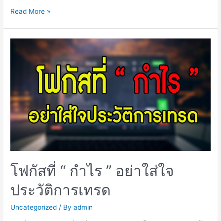
กำหนด
Read More »
เป้า
หมาย
ยัง
ไง
ให้
ได้
ผลลัพธ์
เป็น
“
กำไร
”
โฟกัสที่ “ กำไร ” อย่าใส่ใจ
ประวัติการเทรด
Uncategorized
/ By
admin