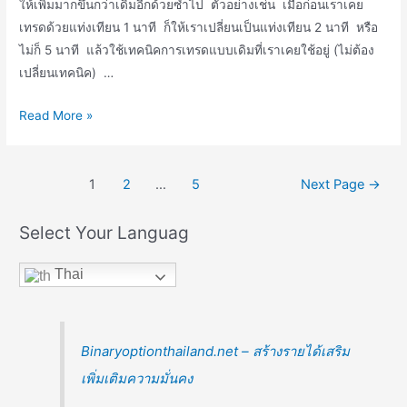
ให้เพิ่มมากขึ้นกว่าเดิมอีกด้วยซ้ำไป ตัวอย่างเช่น เมื่อก่อนเราเคย
เทรดด้วยแท่งเทียน 1 นาที ก็ให้เราเปลี่ยนเป็นแท่งเทียน 2 นาที หรือ
ไม่ก็ 5 นาที แล้วใช้เทคนิคการเทรดแบบเดิมที่เราเคยใช้อยู่ (ไม่ต้อง
เปลี่ยนเทคนิค) …
เพิ่ม
Read More »
วิน
เรท
Posts
ให้
1
2
…
5
Next Page
→
pagination
ตัว
เอง
Select Your Languag
สบายๆ
ด้วย
Thai
ทริค
เล็กๆ
น้อยๆ
Binaryoptionthailand.net – สร้างรายได้เสริม
เพิ่มเติมความมั่นคง