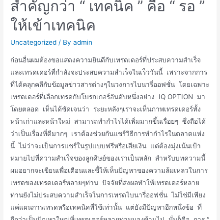
สำคัญกว่า “ เทคนิค ” คือ “ รอ ”
อร์
แบบ
ให้เข้าเทคนิค
ใหม่
Uncategorized
/ By
admin
ไฉไล
กว่า
ก่อนอื่นผมต้องขอแสดงความยินดีกับเทรดเดอร์ที่ประสบความสำเร็จ
เดิม
และเทรดเดอร์ที่กำลังจะประสบความสำเร็จในเร็ววันนี้ เพราะจากการ
ที่ได้คลุกคลีกับข้อมูลข่าวสารต่างๆในวงการไบนารี่ออฟชั่น โดยเฉพาะ
เทรดเดอร์ที่เลือกเทรดกับโบรกเกอร์อันดับหนึ่งอย่าง IQ OPTION มา
โดยตลอด เห็นได้ชัดเจนว่า ระยะหลังๆเราจะเห็นภาพเทรดเดอร์ทั้ง
หน้าเก่าและหน้าใหม่ สามารถทำกำไรได้เพิ่มมากขึ้นเรื่อยๆ ซึ่งถือได้
ว่าเป็นเรื่องที่ดีมากๆ เราต้องช่วยกันแชร์วิธีการทำกำไรในตลาดแห่ง
นี้ ไม่ว่าจะเป็นการแชร์ในรูปแบบฟรีหรือเสียเงิน แต่ต้องมุ่งเน้นเป้า
หมายไปที่ความสำเร็จของลูกศิษย์ของเราเป็นหลัก สำหรับบทความนี้
ผมอยากจะเขียนเพื่อเตือนและชี้ให้เห็นปัญหาของความล้มเหลวในการ
เทรดของเทรดเดอร์หลายๆท่าน ปัจจัยที่ส่งผลทำให้เทรดเดอร์หลาย
ท่านยังไม่ประสบความสำเร็จในการเทรดไบนารี่ออฟชั่น ไม่ใช่มีเพียง
แค่แผนการเทรดหรือเทคนิคที่ใช้เท่านั้น แต่ยังมีปัญหาอีกหนึ่งข้อ ที่
ถือว่าเป็นปัญหาใหญ่ที่เทรดเดอร์หลายท่านมองข้ามไป นั่นก็คือ การ “