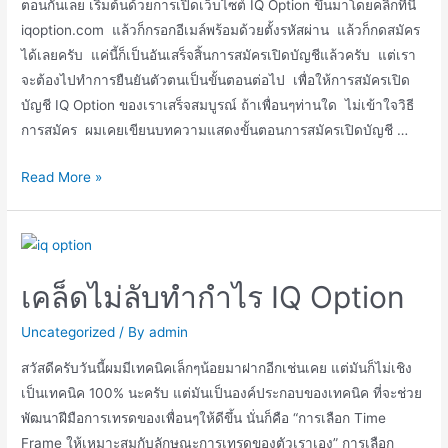
ตอนกันเลย เริ่มต้นด้วยการเปิดเว็บไซต์ IQ Option ขึ้นมาโดยคลิกที่นี่
iqoption.com แล้วก็กรอกอีเมล์พร้อมด้วยตั้งรหัสผ่าน แล้วก็กดสมัคร
ได้เลยครับ แค่นี้ก็เป็นอันเสร็จสิ้นการสมัครเปิดบัญชีแล้วครับ แต่เรา
จะต้องไปทำการยืนยันตัวตนเป็นขั้นตอนต่อไป เพื่อให้การสมัครเปิด
บัญชี IQ Option ของเราเสร็จสมบูรณ์ ถ้าเพื่อนๆท่านใด ไม่เข้าใจวิธี
การสมัคร ผมเคยเขียนบทความแสดงขั้นตอนการสมัครเปิดบัญชี …
ขั้น
Read More »
ตอน
การ
สมัคร
IQ
เคล็ดไม่ลับทำกำไร IQ Option
Option
Uncategorized
/ By
admin
สวัสดีครับวันนี้ผมมีเทคนิคเล็กๆน้อยมาฝากอีกเช่นเคย แต่มันก็ไม่เชิง
เป็นเทคนิค 100% นะครับ แต่มันเป็นองค์ประกอบของเทคนิค ที่จะช่วย
พัฒนาฝีมือการเทรดของเพื่อนๆให้ดีขึ้น นั่นก็คือ “การเลือก Time
Frame ให้เหมาะสมกับลักษณะการเทรดของตัวเราเอง” การเลือก