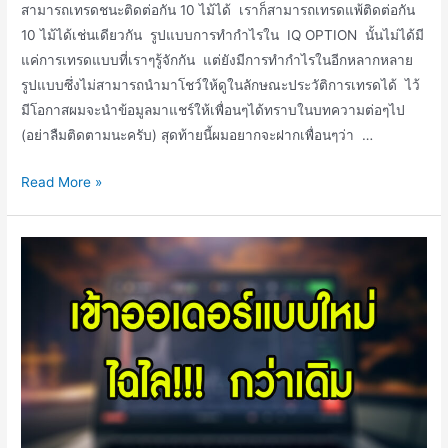
สามารถเทรดชนะติดต่อกัน 10 ไม้ได้ เราก็สามารถเทรดแพ้ติดต่อกัน
10 ไม้ได้เช่นเดียวกัน รูปแบบการทำกำไรใน IQ OPTION นั้นไม่ได้มี
แค่การเทรดแบบที่เราๆรู้จักกัน แต่ยังมีการทำกำไรในอีกหลากหลาย
รูปแบบซึ่งไม่สามารถนำมาโชว์ให้ดูในลักษณะประวัติการเทรดได้ ไว้
มีโอกาสผมจะนำข้อมูลมาแชร์ให้เพื่อนๆได้ทราบในบทความต่อๆไป
(อย่าลืมติดตามนะครับ) สุดท้ายนี้ผมอยากจะฝากเพื่อนๆว่า …
โฟกัส
Read More »
ที่
“
กำไร
”
อย่า
ใส่ใจ
ประวัติการ
เทรด