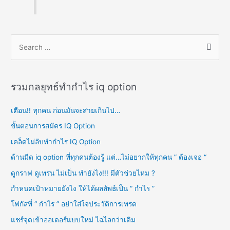
S
e
a
r
รวมกลยุทธ์ทำกำไร iq option
c
h
เตือน!! ทุกคน ก่อนมันจะสายเกินไป…
f
ขั้นตอนการสมัคร IQ Option
o
เคล็ดไม่ลับทำกำไร IQ Option
r
ด้านมืด iq option ที่ทุกคนต้องรู้ แต่…ไม่อยากให้ทุกคน ” ต้องเจอ “
:
ดูกราฟ ดูเทรน ไม่เป็น ทำยังไง!!! มีตัวช่วยไหม ?
กำหนดเป้าหมายยังไง ให้ได้ผลลัพธ์เป็น “ กำไร ”
โฟกัสที่ “ กำไร ” อย่าใส่ใจประวัติการเทรด
แชร์จุดเข้าออเดอร์แบบใหม่ ไฉไลกว่าเดิม