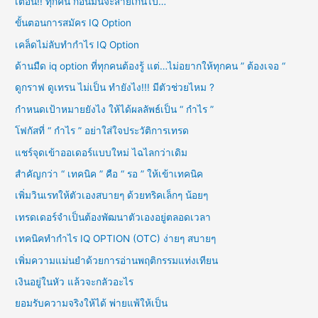
h
เตือน!! ทุกคน ก่อนมันจะสายเกินไป…
f
ขั้นตอนการสมัคร IQ Option
o
เคล็ดไม่ลับทำกำไร IQ Option
r
ด้านมืด iq option ที่ทุกคนต้องรู้ แต่…ไม่อยากให้ทุกคน ” ต้องเจอ “
:
ดูกราฟ ดูเทรน ไม่เป็น ทำยังไง!!! มีตัวช่วยไหม ?
กำหนดเป้าหมายยังไง ให้ได้ผลลัพธ์เป็น “ กำไร ”
โฟกัสที่ “ กำไร ” อย่าใส่ใจประวัติการเทรด
แชร์จุดเข้าออเดอร์แบบใหม่ ไฉไลกว่าเดิม
สำคัญกว่า “ เทคนิค ” คือ “ รอ ” ให้เข้าเทคนิค
เพิ่มวินเรทให้ตัวเองสบายๆ ด้วยทริคเล็กๆ น้อยๆ
เทรดเดอร์จำเป็นต้องพัฒนาตัวเองอยู่ตลอดเวลา
เทคนิคทำกำไร IQ OPTION (OTC) ง่ายๆ สบายๆ
เพิ่มความแม่นยำด้วยการอ่านพฤติกรรมแท่งเทียน
เงินอยู่ในหัว แล้วจะกลัวอะไร
ยอมรับความจริงให้ได้ พ่ายแพ้ให้เป็น