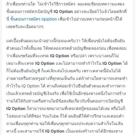
ถ้าเพื่อนๆท่านใด ไม่เข้าใจวิธีการสมัคร ผมเคยเขียนบทความแสดง
ขั้นตอนการสมัครเปิดบัญชี
IQ Option
อย่างละเอียดไว้แล้วโดยคลิกที่
นี่
ขั้นตอนการสมัคร iqoption
เพื่อเข้าไปอ่านบทความก่อนหน้านี้ได้
เลยครับละเอียดมากๆ
แต่เบื้องต้นผมแนะนำอย่างนี้ก่อนนะครับว่า ให้เพื่อนๆยังไม่ต้องยืนยัน
ตัวตนอะไรทั้งสิ้นเลย ให้ทดลองเทรดด้วยบัญชีทดลองก่อน เพื่อทดสอบ
ว่าเพื่อนๆพร้อมที่จะเทรด
IQ Option
หรือเปล่า เพราะบางคนก็ไม่
เหมาะที่จะเทรด
IQ Option
และไม่สามารถทำกำไรใน
IQ Option
ได้
ก็ไม่ต้องยืนยันบัญชี ก็แค่เลิกเล่นไปเลยครับ เพราะตลาดนี้มันไม่ได้
ง่ายดายหรือสวยหรูอย่างที่ทุกคนเห็นกัน แต่ถ้าท่านใดสามารถเทรดทำ
กำไรใน IQ Option ได้ ท่านถึงค่อยเข้าไปยืนยันตัวตนและทำการฝาก
เงินแล้วเทรดด้วยบัญชีเงินจริง เพื่อใช้เป็นอีกช่องทางหนึ่งในการสร้าง
รายได้ให้กับท่านหรือท่านใดมีข้อสงสัยเกี่ยวกับขั้นตอนการเปิดบัญชี
IQ Option
ก็สามารถแชทมาถามที่เพจเฟสบุ๊คของผมได้เลย หรือไม่ก็
ไปสอบถามได้ที่ช่อง YouTube ก็ได้ ผมยินดีให้คำปรึกษาและตอบคำ
ถามเพื่อนๆทุกท่าน ขอให้เพื่อนๆทุกท่านจงประสบความสำเร็จในเส้น
ทางนี้ และสามารถใช้
IQ Option
เป็นแหล่งสร้างรายได้อีกช่องทาง